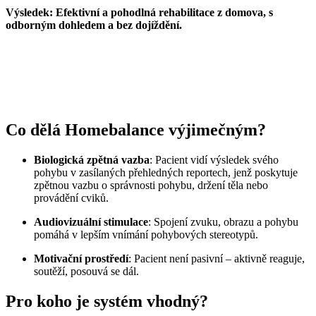
Výsledek: Efektivní a pohodlná rehabilitace z domova, s
odborným dohledem a bez dojíždění.
Co dělá Homebalance výjimečným?
Biologická zpětná vazba
: Pacient vidí výsledek svého
pohybu v zasílaných přehledných reportech, jenž poskytuje
zpětnou vazbu o správnosti pohybu, držení těla nebo
provádění cviků.
Audiovizuální stimulace
: Spojení zvuku, obrazu a pohybu
pomáhá v lepším vnímání pohybových stereotypů.
Motivační prostředí
: Pacient není pasivní – aktivně reaguje,
soutěží, posouvá se dál.
Pro koho je systém vhodný?